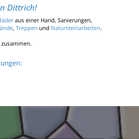
 Dittrich!
Bäder
aus einer Hand, Sanierungen,
wände
,
Treppen
und
Natursteinarbeiten
.
en zusammen.
tungen: