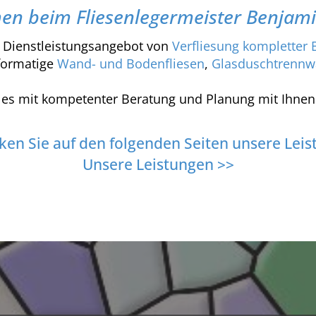
n beim Fliesenlegermeister Benjamin
 Dienstleistungsangebot von
Verfliesung kompletter 
formatige
Wand- und Bodenfliesen
,
Glasduschtrenn
lles mit kompetenter Beratung und Planung mit Ihn
ken Sie auf den folgenden Seiten unsere Leis
Unsere Leistungen >>