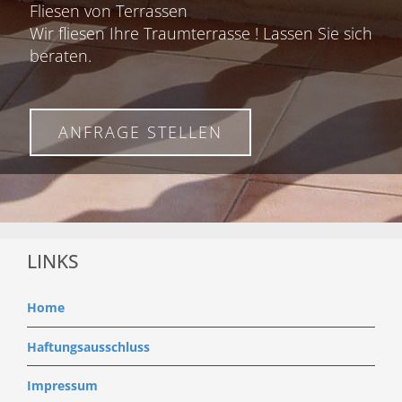
Fliesen von Terrassen
Wir fliesen Ihre Traumterrasse ! Lassen Sie sich
beraten.
ANFRAGE STELLEN
LINKS
Home
Haftungsausschluss
Impressum