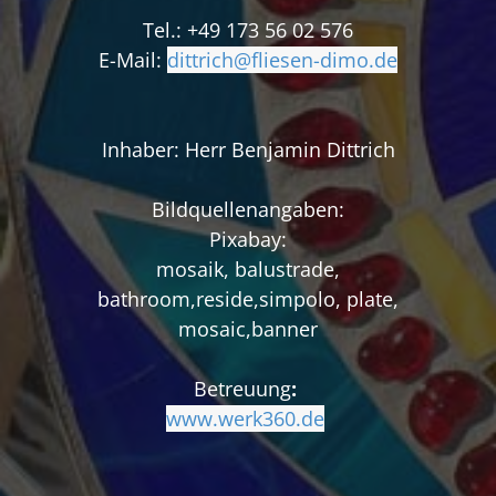
Tel.: +49 173 56 02 576
E-Mail:
dittrich@fliesen-dimo.
de
Inhaber: Herr Benjamin Dittrich
Bildquellenangaben:
Pixabay:
mosaik, balustrade,
bathroom,reside,simpolo, plate,
mosaic,banner
Betreuung
:
www.werk360.de